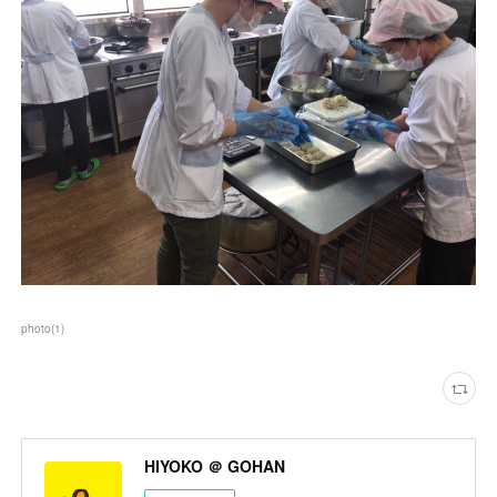
photo
(
1
)
HIYOKO ＠ GOHAN