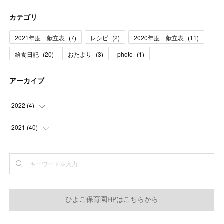
カテゴリ
2021年度 献立表
(
7
)
レシピ
(
2
)
2020年度 献立表
(
11
)
給食日記
(
20
)
おたより
(
3
)
photo
(
1
)
アーカイブ
2022
(
4
)
(
3
)
2021
(
40
)
(
1
)
(
2
)
(
1
)
(
1
)
ひよこ保育園HPはこちらから
(
2
)